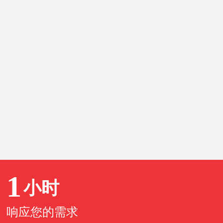
油库安全生产管理的标识系统建设
1
小时
1
2
3
下一页
末页
响应您的需求