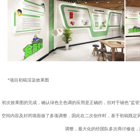
*项目初稿渲染效果图
初次效果图的完成，确认绿色主色调的应用是正确的，但对于辅色
“监
空间内容及封闭墙面做了多项调整，因此在二次创作时，基于初稿既定
调整，最大化的经团队多次商讨修改，