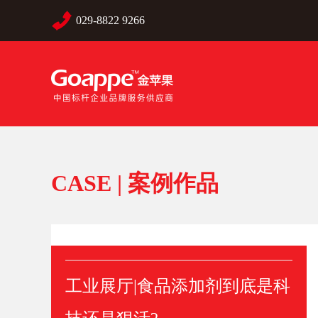
029-8822 9266
CASE | 案例作品
工业展厅|食品添加剂到底是科