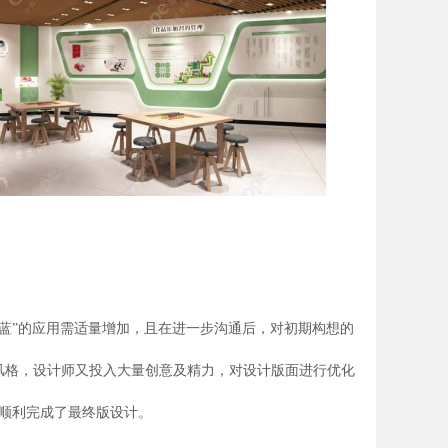
管蓝”的应用需适量增加，且在进一步沟通后，对初期构想的
风格，设计师又投入大量创意及精力，对设计版面进行优化
顺利完成了最终版设计。