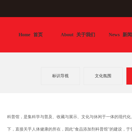
Home
首页
About
关于我们
News
新闻
标识导视
文化氛围
科普馆，是集科学与普及、收藏与展示、文化与休闲于一体的现代化
下，直接关乎人体健康的所在，因此
“食品添加剂科普馆”的建设，