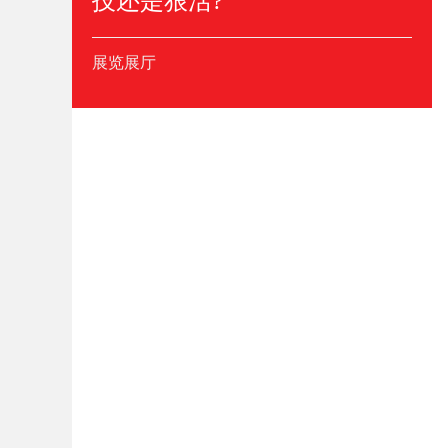
技还是狠活?
展览展厅