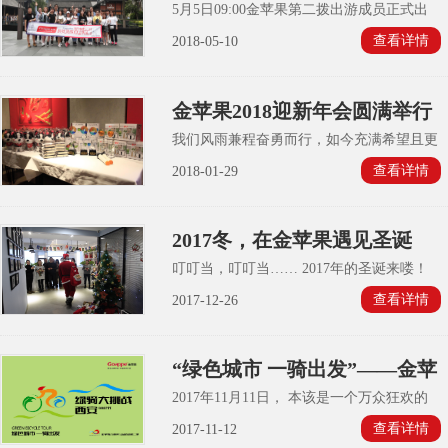
满结束
5月5日09:00金苹果第二拨出游成员正式出
发，正午顺利抵达成都~~~开启美妙之旅
查看详情
2018-05-10
~~~。
金苹果2018迎新年会圆满举行
| 谢谢您的付出
我们风雨兼程奋勇而行，如今充满希望且更
具挑战的2018已然到来。回顾过去，展望未
查看详情
2018-01-29
来。1月28日“同心同行 共创2018”金苹果迎
新年会圆满举行。
2017冬，在金苹果遇见圣诞
叮叮当，叮叮当…… 2017年的圣诞来喽！
怎么过呢？当然是在金苹果过啊！ 因为，
查看详情
2017-12-26
圣诞老人说他要来金苹果送礼物， 结果，
他真的来了……
“绿色城市 一骑出发”——金苹
果2017骑行大挑战圆满完成
2017年11月11日， 本该是一个万众狂欢的
节日， 然而， 金苹果人却聚在一起， 搞事
查看详情
2017-11-12
情。